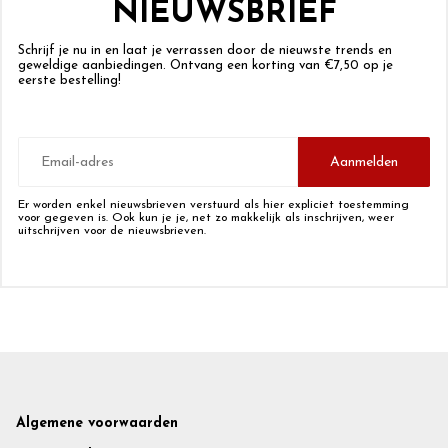
NIEUWSBRIEF
Schrijf je nu in en laat je verrassen door de nieuwste trends en
geweldige aanbiedingen. Ontvang een korting van €7,50 op je
eerste bestelling!
E-
mailadres
Aanmelden
Er worden enkel nieuwsbrieven verstuurd als hier expliciet toestemming
voor gegeven is. Ook kun je je, net zo makkelijk als inschrijven, weer
uitschrijven voor de nieuwsbrieven.
Footer
Algemene voorwaarden