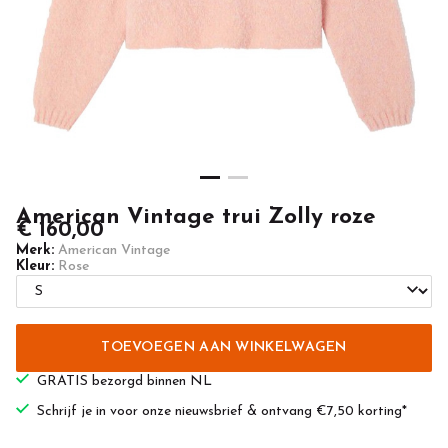
Casuals
American Vintage trui Zolly roze
€ 160,00
Merk:
American Vintage
Kleur:
Rose
TOEVOEGEN AAN WINKELWAGEN
GRATIS bezorgd binnen NL
Schrijf je in voor onze nieuwsbrief & ontvang €7,50 korting*