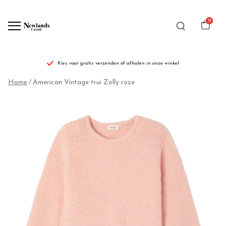
0
Kies voor gratis verzenden of afhalen in onze winkel
American
Home
American Vintage trui Zolly roze
Vintage
trui
Zolly
roze
-
Newlands